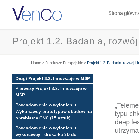
Strona główn
Projekt 1.2. Badania, rozwó
You are here
Home
>
Fundusze Europejskie
>
Projekt 1.2. Badania, rozwój i
Drugi Projekt 3.2. Innowacje w MŚP
Pierwszy Projekt 3.2. Innowacje w
MŚP
„Teleme
Powiadomienie o wyłonieniu
Wykonawcy prototypów obudów na
typu ch
obrabiarce CNC (15 sztuk)
deep le
Powiadomienie o wyłonieniu
utrzyma
wykonawcy - drukarka 3D do