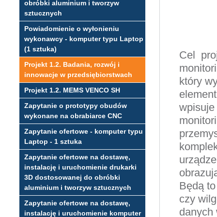
obróbki aluminium i tworzyw
sztucznych
Powiadomienie o wyłonieniu
wykonawcy - komputer typu Laptop
(1 sztuka)
Cel pro
Projekt 1.2. Badania, rozwój i
monitor
innowacje w przedsiębiorstwach
który w
Projekt 1.2. MEMS VENCO SH
element
wpisuje
Zapytanie o prototypy obudów
wykonane na obrabiarce CNC
monitori
Zapytanie ofertowe - komputer typu
przemys
Laptop - 1 sztuka
kompleks
Zapytanie ofertowe na dostawę,
urządze
instalację i uruchomienie drukarki
obrazuj
3D dostosowanej do obróbki
Będą to
aluminium i tworzyw sztucznych
czy wilg
Zapytanie ofertowe na dostawę,
danych 
instalację i uruchomienie komputer