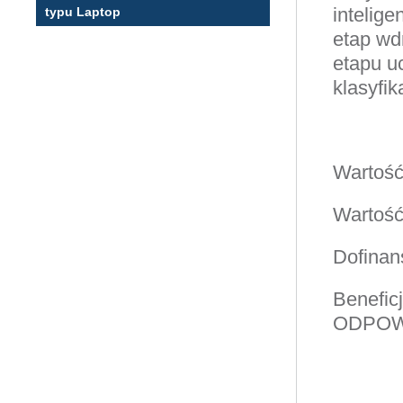
intelige
typu Laptop
etap wd
etapu u
klasyfik
Wartość 
Wartość
Dofinan
Benefi
ODPOW