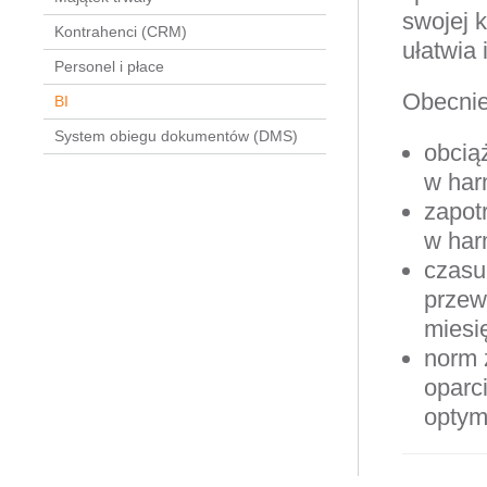
swojej 
Kontrahenci (CRM)
ułatwia 
Personel i płace
Obecnie
BI
System obiegu dokumentów (DMS)
obcią
w har
zapot
w har
czasu
przew
miesi
norm 
oparc
optym