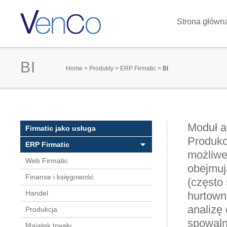
Strona główn
BI
You are here
Home
>
Produkty
>
ERP Firmatic
>
BI
Moduł a
Firmatic jako usługa
Produkc
ERP Firmatic
możliwe 
Web Firmatic
obejmuj
Finanse i księgowość
(często
Handel
hurtown
analizę
Produkcja
spowaln
Majątek trwały