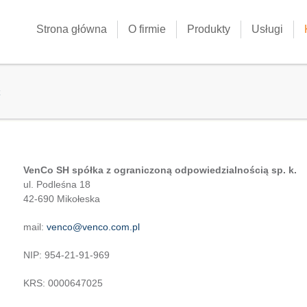
Strona główna
O firmie
Produkty
Usługi
re here
VenCo SH spółka z ograniczoną odpowiedzialnością sp. k.
ul. Podleśna 18
42-690 Mikołeska
mail:
venco@venco.com.pl
NIP: 954-21-91-969
KRS: 0000647025