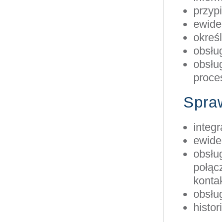
przyp
ewide
okreś
obsłu
obsług
proce
Spra
integ
ewide
obsłu
połąc
konta
obsłu
histo