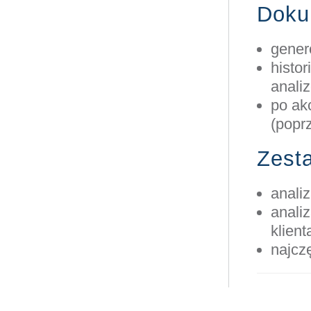
Doku
gener
histo
anali
po ak
(poprz
Zest
anali
anali
klient
najcz