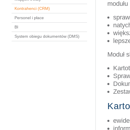
modułu K
Kontrahenci (CRM)
spraw
Personel i płace
natyc
BI
więks
System obiegu dokumentów (DMS)
lepsze
Moduł sk
Karto
Spraw
Dokum
Zesta
Kart
ewide
infor