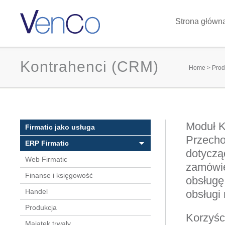
Strona główn
Kontrahenci (CRM)
You 
Home
>
Prod
Moduł K
Firmatic jako usługa
Przecho
ERP Firmatic
dotycząc
Web Firmatic
zamówie
Finanse i księgowość
obsługę
Handel
obsługi 
Produkcja
Korzyśc
Majątek trwały