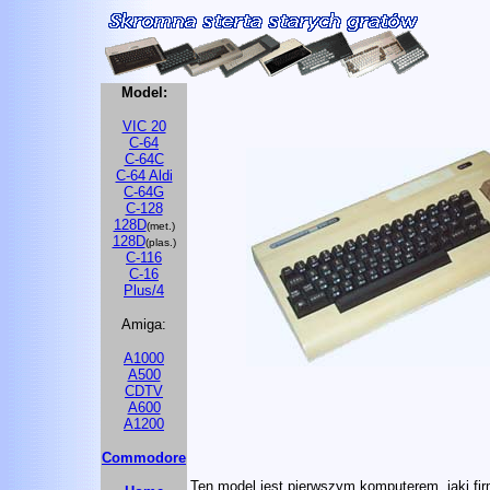
Model:
VIC 20
C-64
C-64C
C-64 Aldi
C-64G
C-128
128D
(met.)
128D
(plas.)
C-116
C-16
Plus/4
Amiga:
A1000
A500
CDTV
A600
A1200
Commodore
Ten model jest pierwszym komputerem, jaki f