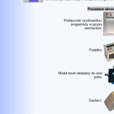
Home
Posiadane akceso
Podręczniki użytkownika i
programisty w języku
niemieckim:
Pud
ełko:
Moduł reset wkładany do user
portu:
Zasilacz: