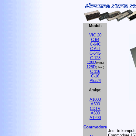
Model:
VIC 20
C-64
C-64C
C Aldi
C-64G
C-128
128D
(met.)
128D
(plas.)
C-116
C-16
Plus/4
Amiga:
A1000
A500
CDTV
A600
A1200
Commodore
Jest to komput
Commodore 1571