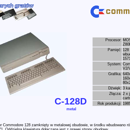
Procesor:
MOS
Z80
Pamięć:
128
wbu
157
System:
Com
V2/
Grafika:
640
160x
80x
Dźwięk:
3 ka
Złącza:
2 x 
cart
C-128D
Rok produkcji:
198
metal
er Commodore 128 zamknięty w metalowej obudowie, w środku wbudowano rów
. Oddzielna klawiatura dołączana jest z prawej strony obudowy.