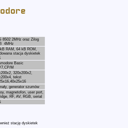
 8502 2MHz oraz Zilog
B 4MHz
 kB RAM, 64 kB ROM,
dowana stacja dyskietek
1
modore Basic
V7,CP/M
x200x2, 320x200x2,
200x4, tekst
25x16,40x25x16
nały, generator szumów
joy, magnetofon, user port,
ridge, RF, AV, RGB, serial
5
nież stację dyskietek