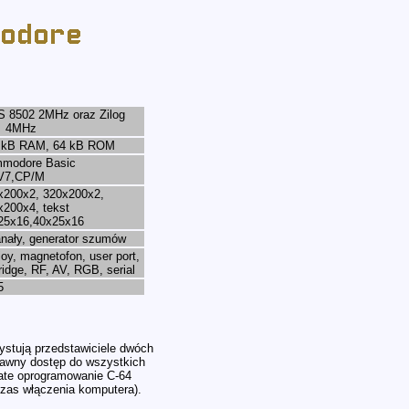
 8502 2MHz oraz Zilog
 4MHz
 kB RAM, 64 kB ROM
modore Basic
V7,CP/M
x200x2, 320x200x2,
x200x4, tekst
25x16,40x25x16
anały, generator szumów
joy, magnetofon, user port,
ridge, RF, AV, RGB, serial
5
ystują przedstawiciele dwóch
prawny dostęp do wszystkich
ate oprogramowanie C-64
czas włączenia komputera).