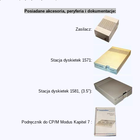
Posiadane akcesoria, peryferia i dokumentacje:
Zasilacz
:
Stacja dyskietek 1571:
Stacja dyskietek
1581
, (3.5"):
Podręcznik do CP/M Modus Kapitel 7 :