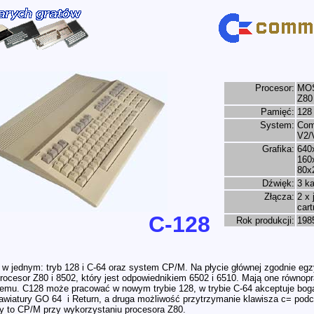
Procesor:
MOS
Z80
Pamięć:
128
System:
Com
V2/
Grafika:
640
160
80x
Dźwięk:
3 k
Złącza:
2 x 
cart
C-128
Rok produkcji:
198
w jednym: tryb 128 i C-64 oraz system CP/M. Na płycie głównej zgodnie egz
rocesor Z80 i 8502, który jest odpowiednikiem 6502 i 6510. Mają one równo
emu. C128 może pracować w nowym trybie 128, w trybie C-64 akceptuje bog
lawiatury GO 64 i Return, a druga możliwość przytrzymanie klawisza c= pod
cy to CP/M przy wykorzystaniu procesora Z80.