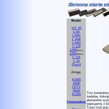
Model:
VIC 20
C-64
C-64C
C Aldi
C-64G
C-128
128D
(met.)
128D
(plas.)
C-116
C-16
Plus/4
Amiga:
A1000
A500
CDTV
A600
Trzy komputery 
A1200
światów, mikrop
elementów syst
Commodore
(wpisujemy z k
Trzeci tryb pra