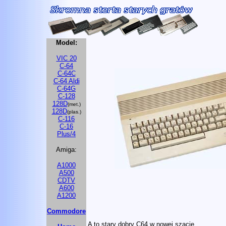
Model:
VIC 20
C-64
C-64C
C-64 Aldi
C-64G
C-128
128D
(met.)
128D
(plas.)
C-116
C-16
Plus/4
Amiga:
A1000
A500
CDTV
A600
A1200
Commodore
A to stary dobry C64 w nowej szacie.