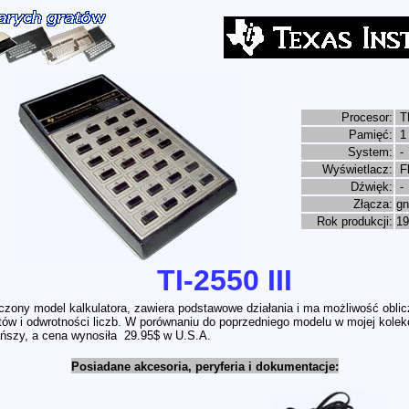
Procesor:
T
Pamięć:
1
System:
-
Wyświetlacz:
Fl
Dźwięk:
-
Złącza:
gn
Rok produkcji:
19
TI-2550 III
zony model kalkulatora, zawiera podstawowe działania i ma możliwość oblic
ów i odwrotności liczb. W porównaniu do poprzedniego modelu w mojej kolekcj
ańszy, a cena wynosiła 29.95$ w U.S.A.
Posiadane akcesoria, peryferia i dokumentacje: