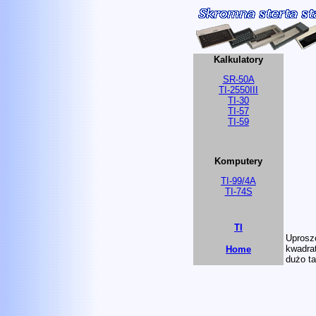
Kalkulatory
SR-50A
TI-2550III
TI-30
TI-57
TI-59
Komputery
TI-99/4A
TI-74S
TI
Uproszc
kwadrat
Home
dużo t