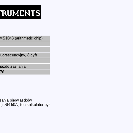
MS1043
(arithmetic chip)
uorescencyjny, 8 cyfr
iazdo zasilania
76
zania pierwiastków,
i SR-50A, ten kalkulator był