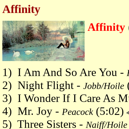
Affinity
Affinity
1) I Am And So Are You -
2) Night Flight -
Jobb/Hoile
3) I Wonder If I Care As 
4) Mr. Joy -
(5:02)
Peacock
5) Three Sisters -
Naiff/Hoile